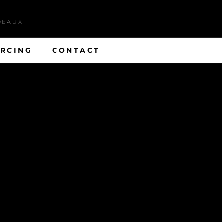
DEAUX
ERCING
CONTACT
eaux, dans le quartier
internationaux dans des
ojets autour d’un café.