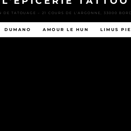
L'EPICERIE TATTOO
N DE TATOUAGE – 21 COURS DE L'ARGONNE, 33000 BOR
DUMANO
AMOUR LE HUN
LIMUS PI
n salon de tatouage depuis plus de 15 ans, situé au plein de coeur de Bord
de la Gare St Jean reprit depuis 2016 par Dougy, accueillant des artistes 
 L’équipe de tatoueurs est prête à vous acceuillir afin de discuter de vos pr