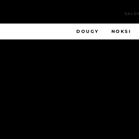
SALO
DOUGY
NOKSI
L’Épicerie Tattoo est u
de la Victoire à 10 mn 
styles divers et variés.